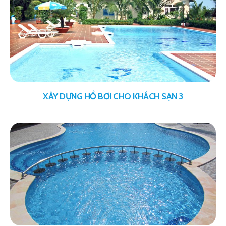
XÂY DỰNG HỒ BƠI CHO KHÁCH SẠN 3