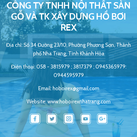
CÔNG TY TNHH NỘI THẤT SÀN
GỖ VÀ TK XÂY DỰNG HỒ BƠI
REX
Địa chỉ: Số 34 Đường 23/10, Phường Phương Sơn, Thành
phố Nha Trang, Tỉnh Khánh Hòa
Điện thoại: 058 - 3815979 ; 3817379 ; 0945365979:
0944595979
Email: hoboirex@gmail.com
Website: www.hoboirexnhatrang.com