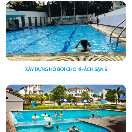
XÂY DỰNG HỒ BƠI CHO KHÁCH SẠN 6