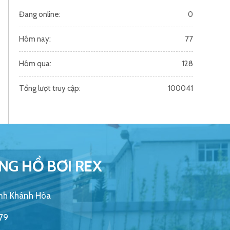
Đang online:
0
Hôm nay:
77
Hôm qua:
128
Tổng lượt truy cập:
100041
NG HỒ BƠI REX
ỉnh Khánh Hòa
79