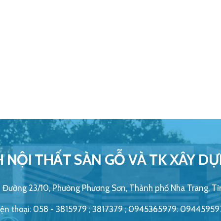
 NỘI THẤT SÀN GỖ VÀ TK XÂY DỰ
34 Đường 23/10, Phường Phương Sơn, Thành phố Nha Trang, T
ện thoại: 058 - 3815979 ; 3817379 ; 0945365979: 09445959