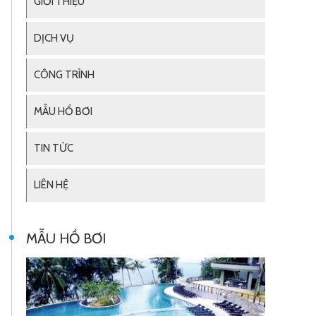
GIỚI THIỆU
DỊCH VỤ
CÔNG TRÌNH
MẪU HỒ BƠI
TIN TỨC
LIÊN HỆ
MẪU HỒ BƠI