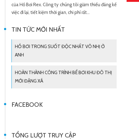
kể
của Hồ Bơi Rex. Công ty chúng tôi giảm thiểu đáng kể
của Hồ
việc đi lại, tiết kiệm thời gian, chi phí rất…
việc đi
TIN TỨC MỚI NHẤT
HỒ BƠI TRONG SUỐT ĐỘC NHẤT VÔ NHỊ Ở
ANH
HOÀN THÀNH CÔNG TRÌNH BỂ BƠI KHU ĐÔ THỊ
MỚI ĐẶNG XÁ
FACEBOOK
TỔNG LƯỢT TRUY CẬP