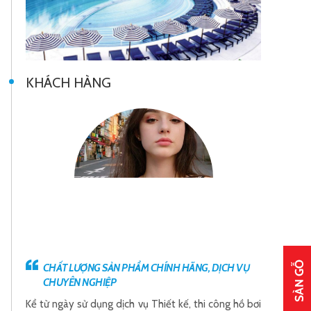
KHÁCH HÀNG
CHẤT LƯỢNG SẢN PHẨM CHÍNH HÃNG, DỊCH VỤ
CH
CHUYÊN NGHIỆP
CH
ơi
Kể từ ngày sử dụng dịch vụ Thiết kế, thi công hồ bơi
Kể từ 