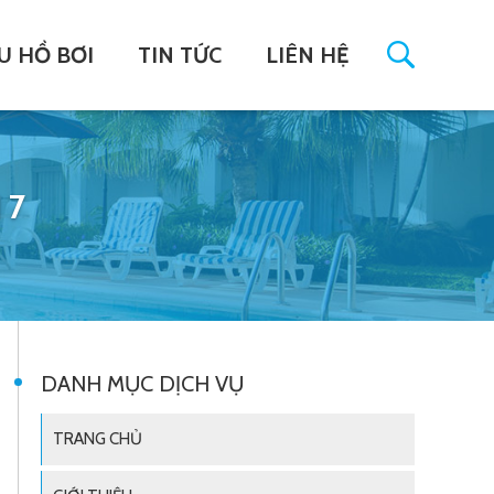
U HỒ BƠI
TIN TỨC
LIÊN HỆ
 7
DANH MỤC DỊCH VỤ
TRANG CHỦ