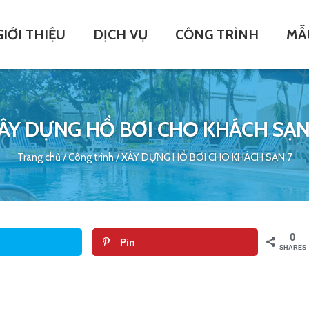
GIỚI THIỆU
DỊCH VỤ
CÔNG TRÌNH
MẪ
ÂY DỰNG HỒ BƠI CHO KHÁCH SẠN
Trang chủ
/
Công trình
/
XÂY DỰNG HỒ BƠI CHO KHÁCH SẠN 7
0
Pin
SHARES