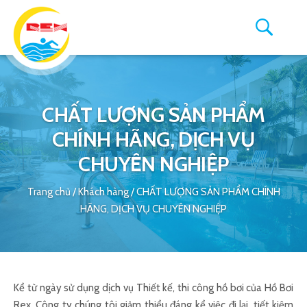
CHẤT LƯỢNG SẢN PHẨM
CHÍNH HÃNG, DỊCH VỤ
CHUYÊN NGHIỆP
Trang chủ
/
Khách hàng
/
CHẤT LƯỢNG SẢN PHẨM CHÍNH
HÃNG, DỊCH VỤ CHUYÊN NGHIỆP
Kể từ ngày sử dụng dịch vụ Thiết kế, thi công hồ bơi của Hồ Bơi
Rex. Công ty chúng tôi giảm thiểu đáng kể việc đi lại, tiết kiệm