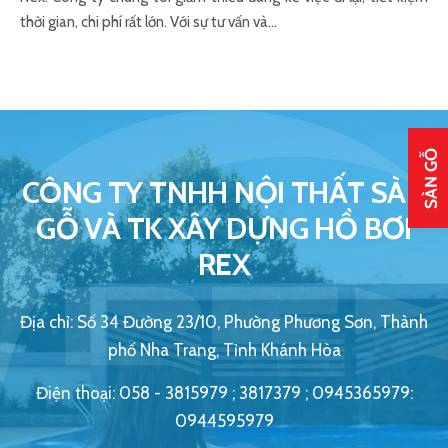
thời gian, chi phí rất lớn. Với sự tư vấn và…
CÔNG TY TNHH NỘI THẤT SÀN
GỖ VÀ TK XÂY DỰNG HỒ BƠI
REX
Địa chỉ: Số 34 Đường 23/10, Phường Phương Sơn, Thành
phố Nha Trang, Tỉnh Khánh Hòa
Điện thoại: 058 - 3815979 ; 3817379 ; 0945365979:
0944595979