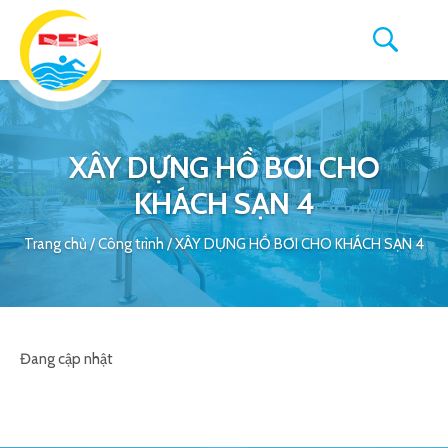
XÂY DỰNG HỒ BƠI CHO
KHÁCH SẠN 4
Trang chủ
/
Công trình
/
XÂY DỰNG HỒ BƠI CHO KHÁCH SẠN 4
Đang cập nhật