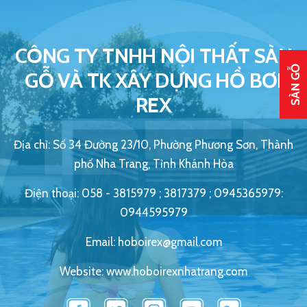
CÔNG TY TNHH NỘI THẤT SÀN
GỖ VÀ TK XÂY DỰNG HỒ BƠI
REX
Địa chỉ: Số 34 Đường 23/10, Phường Phương Sơn, Thành
phố Nha Trang, Tỉnh Khánh Hòa
Điện thoại: 058 - 3815979 ; 3817379 ; 0945365979:
0944595979
Email: hoboirex@gmail.com
Website: www.hoboirexnhatrang.com